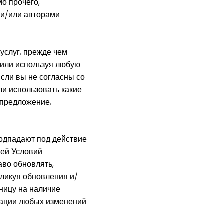
о прочего,
 и/или авторами
услуг, прежде чем
у или используя любую
Если вы не согласны со
ли использовать какие-
 предложение,
одпадают под действие
ией Условий
аво обновлять,
бликуя обновления и/
ницу на наличие
кации любых изменений