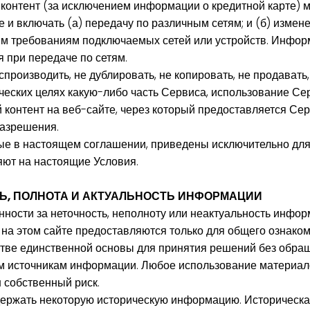
 контент (за исключением информации о кредитной карте) 
и включать (а) передачу по различным сетям; и (б) измене
им требованиям подключаемых сетей или устройств. Инфор
 при передаче по сетям.
производить, не дублировать, не копировать, не продавать
ческих целях какую-либо часть Сервиса, использование Сер
 контент на веб-сайте, через который предоставляется Сер
разрешения.
ые в настоящем соглашении, приведены исключительно для
яют на настоящие Условия.
ТЬ, ПОЛНОТА И АКТУАЛЬНОСТЬ ИНФОРМАЦИИ
нности за неточность, неполноту или неактуальность инфо
 на этом сайте предоставляются только для общего ознако
стве единственной основы для принятия решений без обращ
м источникам информации. Любое использование материало
 собственный риск.
держать некоторую историческую информацию. Историческа