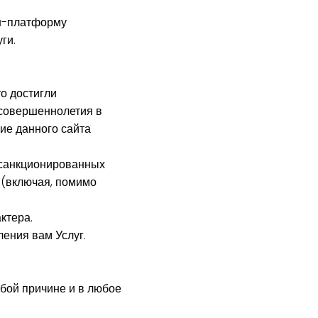
йн-платформу
ги.
о достигли
 совершеннолетия в
ие данного сайта
есанкционированных
 (включая, помимо
ктера.
ения вам Услуг.
юбой причине и в любое