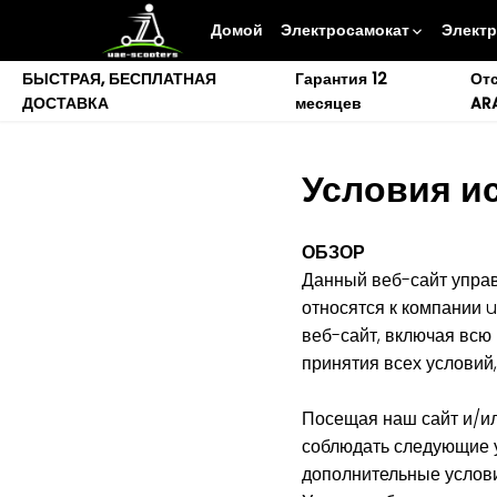
перейти
Домой
Электросамокат
Электр
к
содержанию
БЫСТРАЯ, БЕСПЛАТНАЯ
Гарантия 12
От
ДОСТАВКА
месяцев
AR
Условия и
ОБЗОР
Данный веб-сайт управ
относятся к компании 
веб-сайт, включая всю
принятия всех условий
Посещая наш сайт и/ил
соблюдать следующие у
дополнительные услови