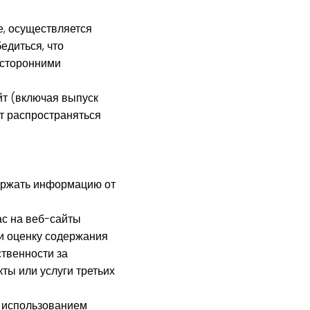
, осуществляется
едиться, что
 сторонними
йт (включая выпуск
ут распространяться
держать информацию от
ас на веб-сайты
ли оценку содержания
ственности за
ты или услуги третьих
и использованием