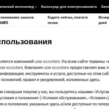
ический велосипед
Аксессуар для электросамоката
Запч
слеживание заказов
Ездите сейчас, платите
Возвр
AMEX
позже
дней
спользования
ляется компанией uae scooters. На всем сайте термины «м
uae scooters. Компания uae scooters предоставляет вам, 
 информацию, инструменты и услуги, доступные на этом сай
, положений, правил и уведомлений, изложенных здесь.
и совершая покупки у нас, вы пользуетесь нашими «Услуга
словия и положения («Условия обслуживания», «Условия»)
я и положения, указанные здесь и/или доступные по гипе