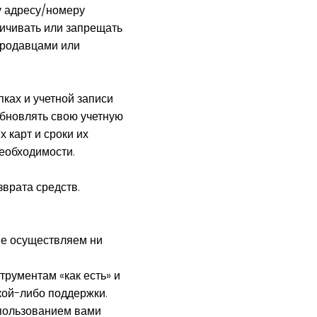
у адресу/номеру
ничивать или запрещать
продавцами или
ках и учетной записи
обновлять свою учетную
 карт и сроки их
необходимости.
врата средств.
не осуществляем ни
трументам «как есть» и
акой-либо поддержки.
спользованием вами