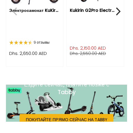
Электросамокат KuKir...
Kukirin G2Pro Electr...
Э
9 отзывы
Dhs. 2,150.00 AED
Dhs. 2,650.00 AED
D
Dhs. 2,550.00 AED
Ездите сейчас, платите позже с
Tabby
ПОКУПАЙТЕ ПРЯМО СЕЙЧАС НА TABBY