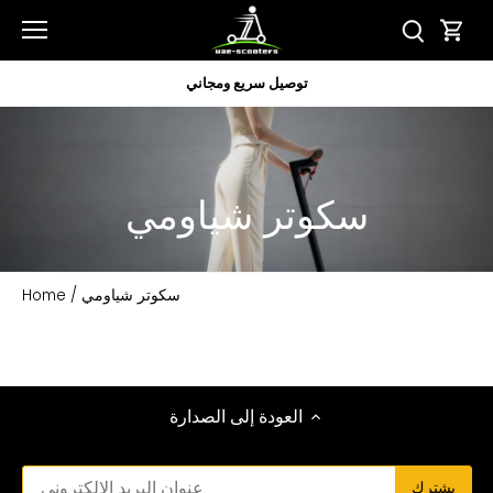
تخطى
الى
المحتوى
توصيل سريع ومجاني
سكوتر شياومي
سكوتر شياومي
/
Home
العودة إلى الصدارة