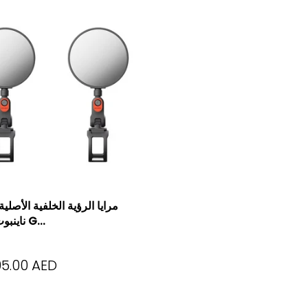
مرايا الرؤية الخلفية الأصلي
ناينبوت ماكس G...
95.00 AED