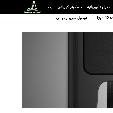
تخطى
دراجة كهربائية
سكوتر كهربائي
بيت
الى
المحتوى
هرًا
توصيل سريع ومجاني